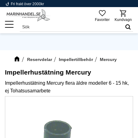
phishing
Fri frakt över 2000kr
Meny
Favoriter
Kundvagn
Reservdelar
Impellertillbehör
Mercury
Impellerhustätning Mercury
Impellerhustätning Mercury flera äldre modeller 6 - 15 hk,
ej Tohatsusamarbete