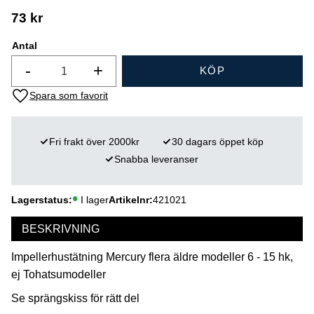
73
kr
Antal
-
+
KÖP
Lägg till i favoriter
Fri frakt över 2000kr
30 dagars öppet köp
Snabba leveranser
Lagerstatus
I lager
Artikelnr
421021
BESKRIVNING
Impellerhustätning Mercury flera äldre modeller 6 - 15 hk,
ej Tohatsumodeller
Se sprängskiss för rätt del