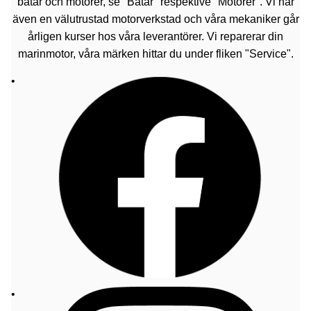
båtar och motorer, se "Båtar" respektive "Motorer". Vi har
även en välutrustad motorverkstad och våra mekaniker går
årligen kurser hos våra leverantörer. Vi reparerar din
marinmotor, våra märken hittar du under fliken "Service".