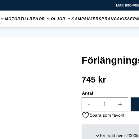
Mail:
info@ma
MOTORTILLBEHÖR
OLJOR
KAMPANJER
SPRÄNGSKISSER
Förlängning
745
kr
Antal
-
+
Lägg till i favoriter
Fri frakt över 2000k