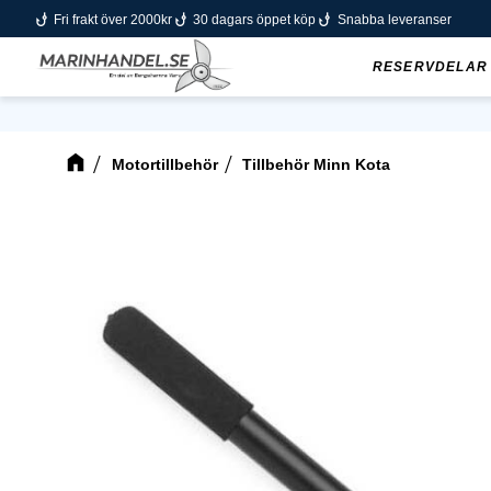
phishing
phishing
phishing
Fri frakt över 2000kr
30 dagars öppet köp
Snabba leveranser
RESERVDELAR
Motortillbehör
Tillbehör Minn Kota