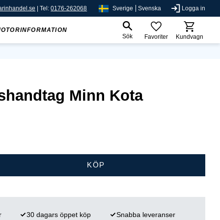
rinhandel.se
| Tel:
0176-262068
Sverige
Svenska
Logga in
MOTORINFORMATION
Sök
Favoriter
Kundvagn
shandtag Minn Kota
KÖP
r
30 dagars öppet köp
Snabba leveranser