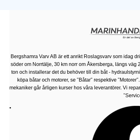
Bergshamra Varv AB är ett anrikt Roslagsvarv som idag dr
söder om Norrtälje, 30 km norr om Åkersberga, längs väg 276.
ton och installerar det du behöver till din båt - hydraulsty
köpa båtar och motorer, se "Båtar" respektive "Motorer"
mekaniker går årligen kurser hos våra leverantörer. Vi repar
"Servic