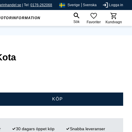
rinhandel.se
| Tel:
0176-262068
Sverige
Svenska
Logga in
MOTORINFORMATION
Sök
Favoriter
Kundvagn
Kota
KÖP
r
30 dagars öppet köp
Snabba leveranser