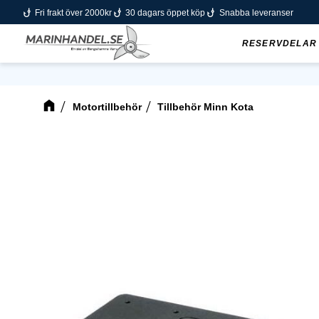
phishing
phishing
phishing
Fri frakt över 2000kr
30 dagars öppet köp
Snabba leveranser
RESERVDELAR
Motortillbehör
Tillbehör Minn Kota