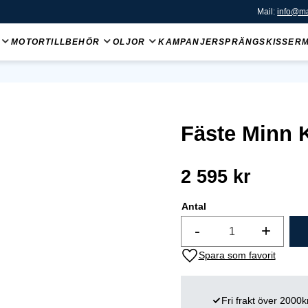
Mail:
info@ma
MOTORTILLBEHÖR
OLJOR
KAMPANJER
SPRÄNGSKISSER
Fäste Minn 
2 595
kr
Antal
-
+
Lägg till i favoriter
Fri frakt över 2000k