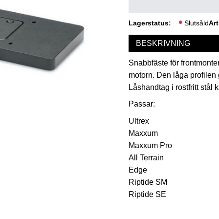
Lagerstatus
Slutsåld
Art
BESKRIVNING
Snabbfäste för frontmonter
motorn. Den låga profilen g
Låshandtag i rostfritt stå
Passar:
Ultrex
Maxxum
Maxxum Pro
All Terrain
Edge
Riptide SM
Riptide SE