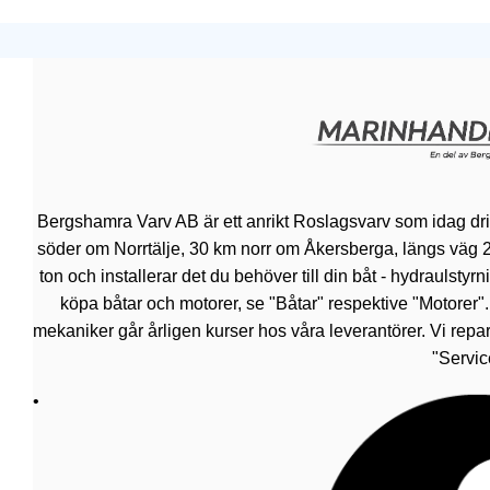
Bergshamra Varv AB är ett anrikt Roslagsvarv som idag dr
söder om Norrtälje, 30 km norr om Åkersberga, längs väg 276.
ton och installerar det du behöver till din båt - hydraulsty
köpa båtar och motorer, se "Båtar" respektive "Motorer"
mekaniker går årligen kurser hos våra leverantörer. Vi repar
"Servic