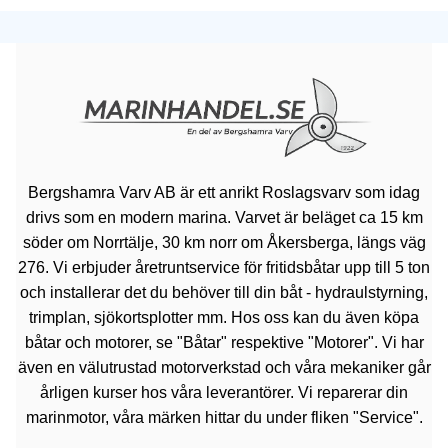
Bergshamra Varv AB är ett anrikt Roslagsvarv som idag
drivs som en modern marina. Varvet är beläget ca 15 km
söder om Norrtälje, 30 km norr om Åkersberga, längs väg
276. Vi erbjuder åretruntservice för fritidsbåtar upp till 5 ton
och installerar det du behöver till din båt - hydraulstyrning,
trimplan, sjökortsplotter mm. Hos oss kan du även köpa
båtar och motorer, se "Båtar" respektive "Motorer". Vi har
även en välutrustad motorverkstad och våra mekaniker går
årligen kurser hos våra leverantörer. Vi reparerar din
marinmotor, våra märken hittar du under fliken "Service".