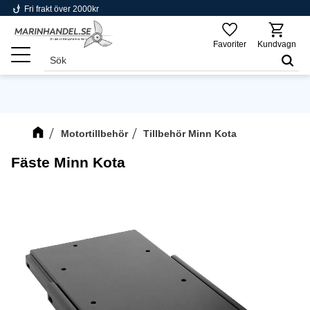
phishing
Fri frakt över 2000kr
Meny
Favoriter
Kundvagn
Motortillbehör
Tillbehör Minn Kota
Fäste Minn Kota