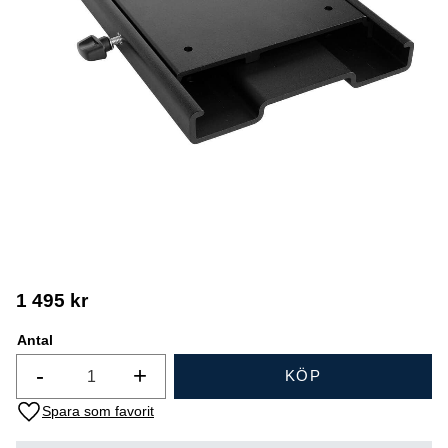
1 495
kr
Antal
-
+
KÖP
Lägg till i favoriter