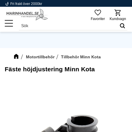
phishing
Fri frakt över 2000kr
Meny
Favoriter
Kundvagn
Motortillbehör
Tillbehör Minn Kota
Fäste höjdjustering Minn Kota