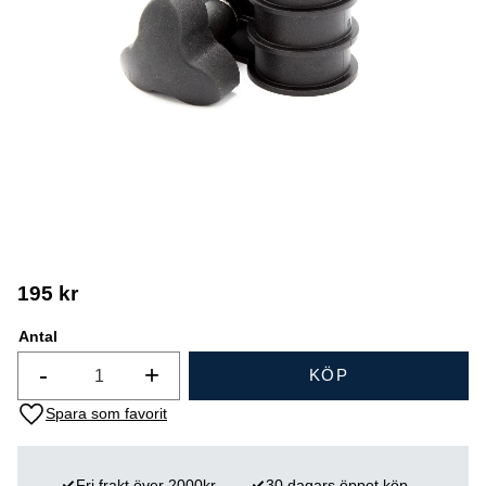
195
kr
Antal
-
+
KÖP
Lägg till i favoriter
Fri frakt över 2000kr
30 dagars öppet köp