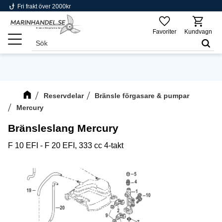
phishing
Fri frakt över 2000kr
Meny
Favoriter
Kundvagn
Reservdelar
Bränsle förgasare & pumpar
Mercury
Bränsleslang Mercury
F 10 EFI - F 20 EFI, 333 cc 4-takt