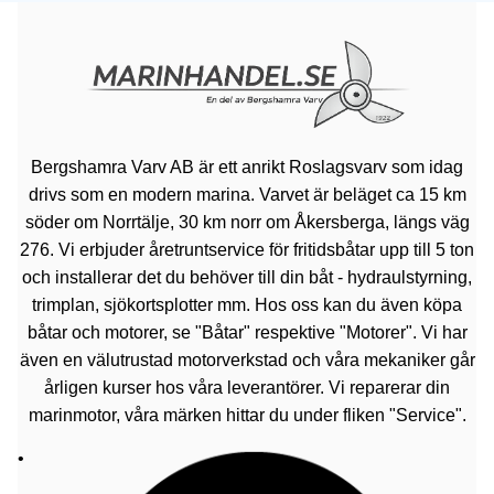
Bergshamra Varv AB är ett anrikt Roslagsvarv som idag
drivs som en modern marina. Varvet är beläget ca 15 km
söder om Norrtälje, 30 km norr om Åkersberga, längs väg
276. Vi erbjuder åretruntservice för fritidsbåtar upp till 5 ton
och installerar det du behöver till din båt - hydraulstyrning,
trimplan, sjökortsplotter mm. Hos oss kan du även köpa
båtar och motorer, se "Båtar" respektive "Motorer". Vi har
även en välutrustad motorverkstad och våra mekaniker går
årligen kurser hos våra leverantörer. Vi reparerar din
marinmotor, våra märken hittar du under fliken "Service".