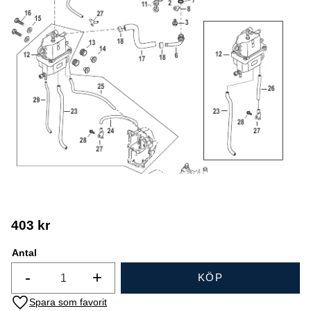
403
kr
Antal
-
+
KÖP
Lägg till i favoriter