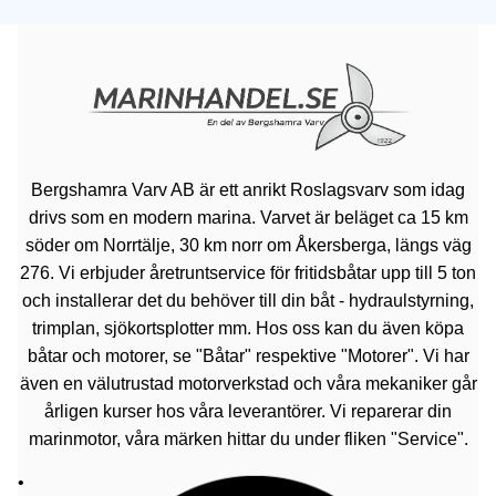
Bergshamra Varv AB är ett anrikt Roslagsvarv som idag
drivs som en modern marina. Varvet är beläget ca 15 km
söder om Norrtälje, 30 km norr om Åkersberga, längs väg
276. Vi erbjuder åretruntservice för fritidsbåtar upp till 5 ton
och installerar det du behöver till din båt - hydraulstyrning,
trimplan, sjökortsplotter mm. Hos oss kan du även köpa
båtar och motorer, se "Båtar" respektive "Motorer". Vi har
även en välutrustad motorverkstad och våra mekaniker går
årligen kurser hos våra leverantörer. Vi reparerar din
marinmotor, våra märken hittar du under fliken "Service".