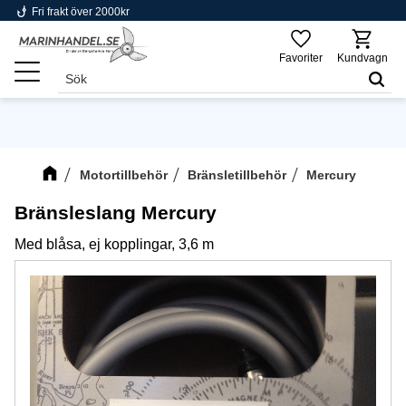
phishing
Fri frakt över 2000kr
Meny
Favoriter
Kundvagn
Motortillbehör
Bränsletillbehör
Mercury
Bränsleslang Mercury
Med blåsa, ej kopplingar, 3,6 m