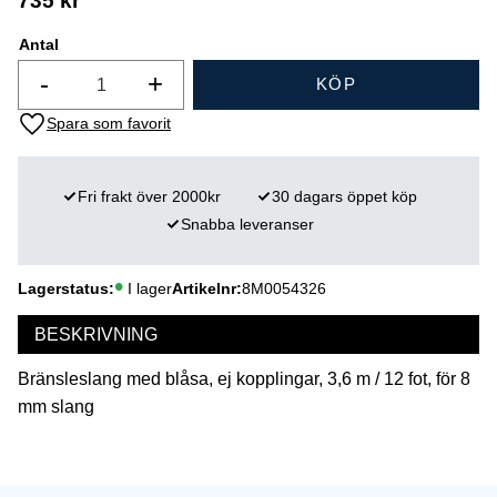
735
kr
Antal
-
+
KÖP
Lägg till i favoriter
Fri frakt över 2000kr
30 dagars öppet köp
Snabba leveranser
Lagerstatus
I lager
Artikelnr
8M0054326
BESKRIVNING
Bränsleslang med blåsa, ej kopplingar, 3,6 m / 12 fot, för 8
mm slang