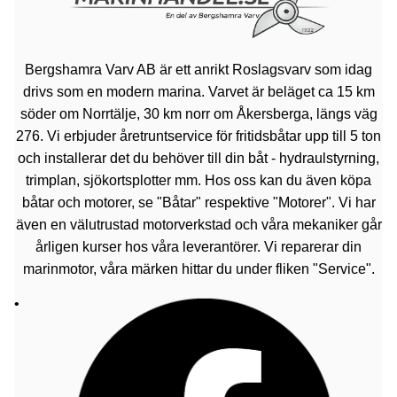
Bergshamra Varv AB är ett anrikt Roslagsvarv som idag
drivs som en modern marina. Varvet är beläget ca 15 km
söder om Norrtälje, 30 km norr om Åkersberga, längs väg
276. Vi erbjuder åretruntservice för fritidsbåtar upp till 5 ton
och installerar det du behöver till din båt - hydraulstyrning,
trimplan, sjökortsplotter mm. Hos oss kan du även köpa
båtar och motorer, se "Båtar" respektive "Motorer". Vi har
även en välutrustad motorverkstad och våra mekaniker går
årligen kurser hos våra leverantörer. Vi reparerar din
marinmotor, våra märken hittar du under fliken "Service".