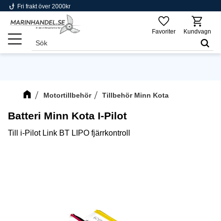
phishing
Fri frakt över 2000kr
Meny
Favoriter
Kundvagn
Motortillbehör
Tillbehör Minn Kota
Batteri Minn Kota I-Pilot
Till i-Pilot Link BT LIPO fjärrkontroll