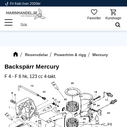
phishing
Fri frakt över 2000kr
Meny
Favoriter
Kundvagn
Reservdelar
Powertrim & rigg
Mercury
Backspärr Mercury
F 4 - F 6 hk, 123 cc 4-takt.