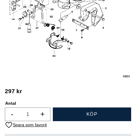
297
kr
Antal
-
+
KÖP
Lägg till i favoriter