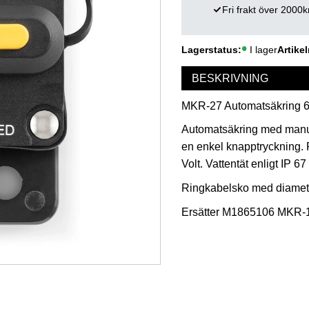
Fri frakt över 2000k
Lagerstatus
I lager
Artikel
BESKRIVNING
MKR-27 Automatsäkring 
Automatsäkring med manuel
en enkel knapptryckning. P
Volt. Vattentät enligt IP 67
Ringkabelsko med diamet
Ersätter M1865106 MKR-