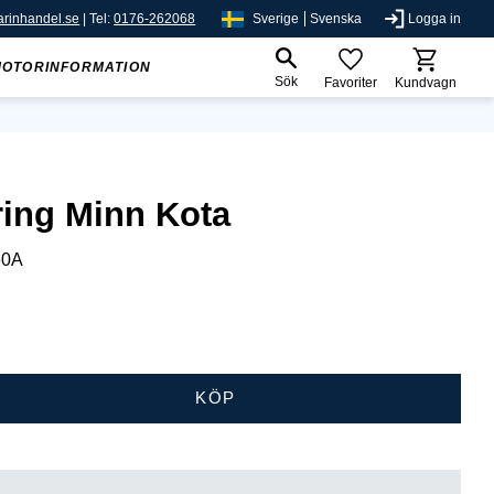
rinhandel.se
| Tel:
0176-262068
Sverige
Svenska
Logga in
MOTORINFORMATION
Sök
Favoriter
Kundvagn
ing Minn Kota
60A
KÖP