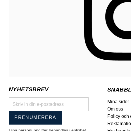
NYHETSBREV
SNABB
Mina sidor
Om oss
Policy och
PRENUMERERA
Reklamatio
Dina personuppgifter behandlas i enlighet
Hur handla