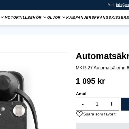
Mail:
info@ma
MOTORTILLBEHÖR
OLJOR
KAMPANJER
SPRÄNGSKISSER
Automatsäkr
MKR-27 Automatsäkring 
1 095
kr
Antal
-
+
Lägg till i favoriter