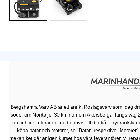
Bergshamra Varv AB är ett anrikt Roslagsvarv som idag dr
söder om Norrtälje, 30 km norr om Åkersberga, längs väg 276.
ton och installerar det du behöver till din båt - hydraulsty
köpa båtar och motorer, se "Båtar" respektive "Motorer"
mekaniker går årligen kurser hos våra leverantörer. Vi repar