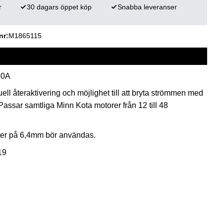
r
30 dagars öppet köp
Snabba leveranser
nr
M1865115
60A
l återaktivering och möjlighet till att bryta strömmen med
assar samtliga Minn Kota motorer från 12 till 48
er på 6,4mm bör användas.
19