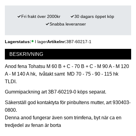
Fri frakt över 2000kr
30 dagars öppet köp
Snabba leveranser
Lagerstatus
I lager
Artikelnr
3B7-60217-1
BESKRIVNING
Anod fena Tohatsu M 60 B + C - 70 B + C - M 90 A - M 120
A - M 140 A hk, tvåtakt samt MD 70 - 75 - 90 - 115 hk
TLDI.
Gummipackning art 3B7-60219-0 köps separat.
Säkerställ god kontaktyta för pinbultens mutter, art 930403-
0800.
Denna anod fungerar även som trimfena, byt när ca en
tredjedel av fenan är borta