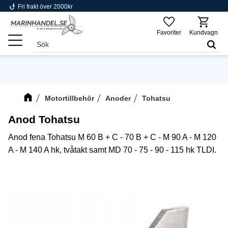
phishing
Fri frakt över 2000kr
Meny
Favoriter
Kundvagn
Motortillbehör
Anoder
Tohatsu
Anod Tohatsu
Anod fena Tohatsu M 60 B + C - 70 B + C - M 90 A - M 120
A - M 140 A hk, tvåtakt samt MD 70 - 75 - 90 - 115 hk TLDI.