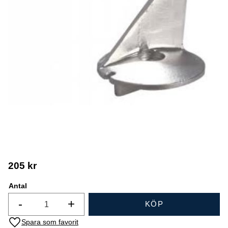
205
kr
Antal
-
+
KÖP
Lägg till i favoriter