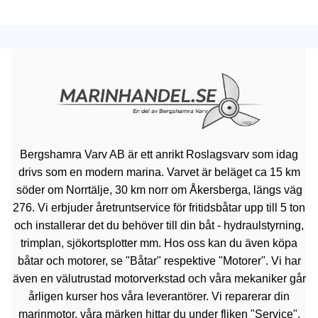
Bergshamra Varv AB är ett anrikt Roslagsvarv som idag
drivs som en modern marina. Varvet är beläget ca 15 km
söder om Norrtälje, 30 km norr om Åkersberga, längs väg
276. Vi erbjuder åretruntservice för fritidsbåtar upp till 5 ton
och installerar det du behöver till din båt - hydraulstyrning,
trimplan, sjökortsplotter mm. Hos oss kan du även köpa
båtar och motorer, se "Båtar" respektive "Motorer". Vi har
även en välutrustad motorverkstad och våra mekaniker går
årligen kurser hos våra leverantörer. Vi reparerar din
marinmotor, våra märken hittar du under fliken "Service".