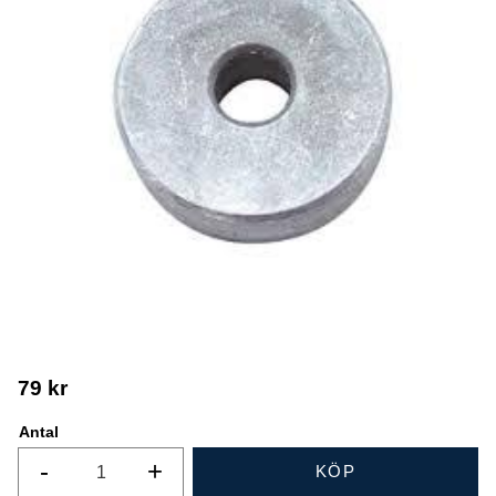
79
kr
Antal
-
+
KÖP