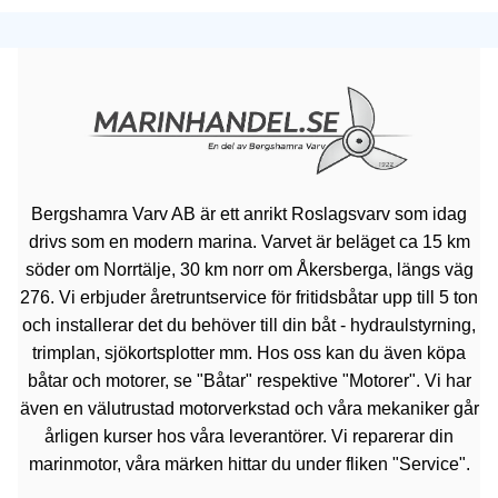
Bergshamra Varv AB är ett anrikt Roslagsvarv som idag
drivs som en modern marina. Varvet är beläget ca 15 km
söder om Norrtälje, 30 km norr om Åkersberga, längs väg
276. Vi erbjuder åretruntservice för fritidsbåtar upp till 5 ton
och installerar det du behöver till din båt - hydraulstyrning,
trimplan, sjökortsplotter mm. Hos oss kan du även köpa
båtar och motorer, se "Båtar" respektive "Motorer". Vi har
även en välutrustad motorverkstad och våra mekaniker går
årligen kurser hos våra leverantörer. Vi reparerar din
marinmotor, våra märken hittar du under fliken "Service".