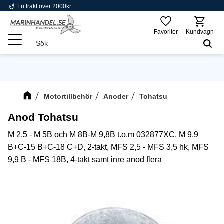
phishing
Fri frakt över 2000kr
Meny
Favoriter
Kundvagn
Motortillbehör
Anoder
Tohatsu
Anod Tohatsu
M 2,5 - M 5B och M 8B-M 9,8B t.o.m 032877XC, M 9,9
B+C-15 B+C-18 C+D, 2-takt, MFS 2,5 - MFS 3,5 hk, MFS
9,9 B - MFS 18B, 4-takt samt inre anod flera