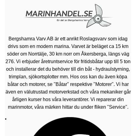
Bergshamra Varv AB är ett anrikt Roslagsvarv som idag
drivs som en modern marina. Varvet är beläget ca 15 km
söder om Norrtälje, 30 km norr om Åkersberga, längs väg
276. Vi erbjuder åretruntservice för fritidsbåtar upp till 5 ton
och installerar det du behöver till din båt - hydraulstyrning,
trimplan, sjökortsplotter mm. Hos oss kan du även köpa
båtar och motorer, se "Båtar" respektive "Motorer". Vi har
även en välutrustad motorverkstad och våra mekaniker går
årligen kurser hos våra leverantörer. Vi reparerar din
marinmotor, våra märken hittar du under fliken "Service".