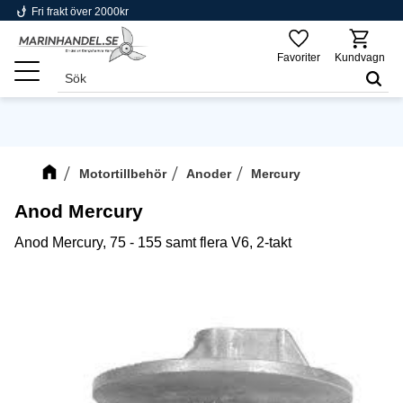
phishing
Fri frakt över 2000kr
Meny
Favoriter
Kundvagn
Motortillbehör
Anoder
Mercury
Anod Mercury
Anod Mercury, 75 - 155 samt flera V6, 2-takt