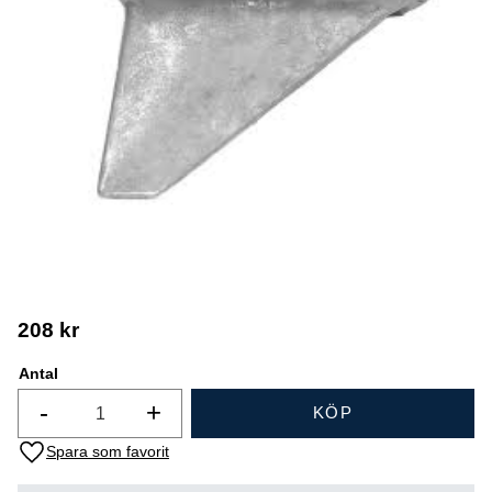
208
kr
Antal
-
+
KÖP
Lägg till i favoriter