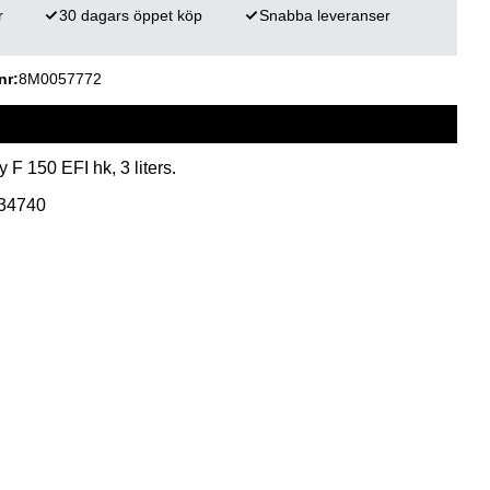
r
30 dagars öppet köp
Snabba leveranser
nr
8M0057772
F 150 EFI hk, 3 liters.
034740