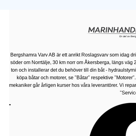
Bergshamra Varv AB är ett anrikt Roslagsvarv som idag dr
söder om Norrtälje, 30 km norr om Åkersberga, längs väg 276.
ton och installerar det du behöver till din båt - hydraulsty
köpa båtar och motorer, se "Båtar" respektive "Motorer"
mekaniker går årligen kurser hos våra leverantörer. Vi repar
"Servic