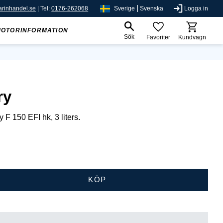
rinhandel.se
| Tel:
0176-262068
Sverige
Svenska
Logga in
MOTORINFORMATION
Sök
Favoriter
Kundvagn
ry
F 150 EFI hk, 3 liters.
KÖP