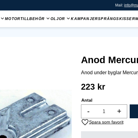
Mail:
info@ma
MOTORTILLBEHÖR
OLJOR
KAMPANJER
SPRÄNGSKISSER
Anod Mercu
Anod under byglar Mercury 
223
kr
Antal
-
+
Lägg till i favoriter