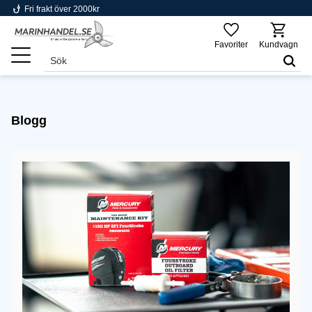
phishing
Fri frakt över 2000kr
Meny
Favoriter
Kundvagn
Blogg