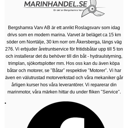
Bergshamra Varv AB är ett anrikt Roslagsvarv som idag
drivs som en modern marina. Varvet är beläget ca 15 km
söder om Norrtälje, 30 km norr om Åkersberga, längs väg
276. Vi erbjuder åretruntservice för fritidsbåtar upp till 5 ton
och installerar det du behöver till din båt - hydraulstyrning,
trimplan, sjökortsplotter mm. Hos oss kan du även köpa
båtar och motorer, se "Båtar" respektive "Motorer". Vi har
även en välutrustad motorverkstad och våra mekaniker går
årligen kurser hos våra leverantörer. Vi reparerar din
marinmotor, våra märken hittar du under fliken "Service".